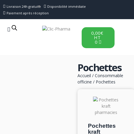
Livraison 24h gratuite
Disponibilité immédiate
Paiement après réception
0,00
€
HT
0
Pochettes
Accueil
/
Consommable
officine
/ Pochettes
Pochettes
kraft