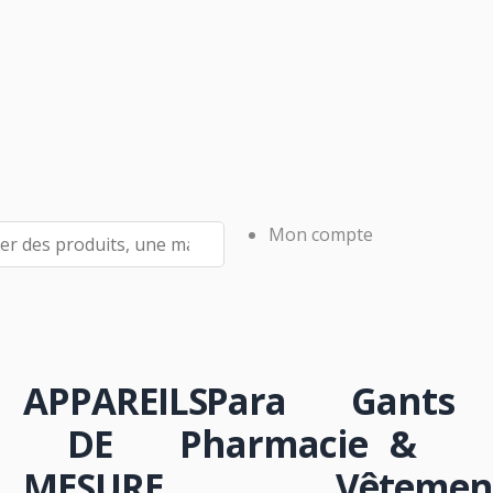
NSOMMABLE
OFFICINE
Mon compte
APPAREILS
Para
Gants
DE
Pharmacie
&
MESURE
Vêtemen