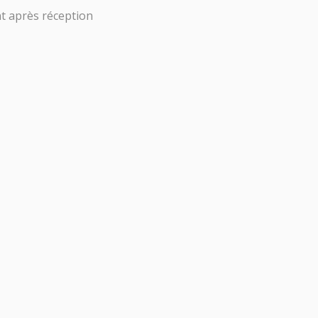
t après réception
0,00
€
HT
0
Tests
Masques
Bébé
PAREILS DE
MESURE