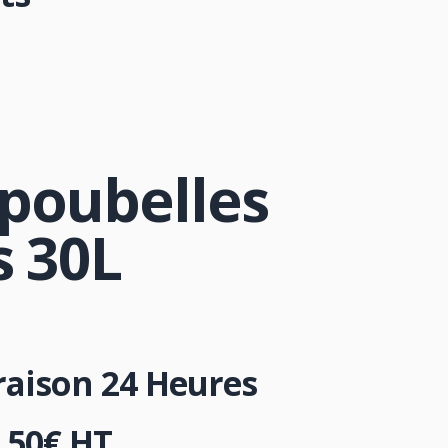
 poubelles
s 30L
vraison 24 Heures
,50
€
HT