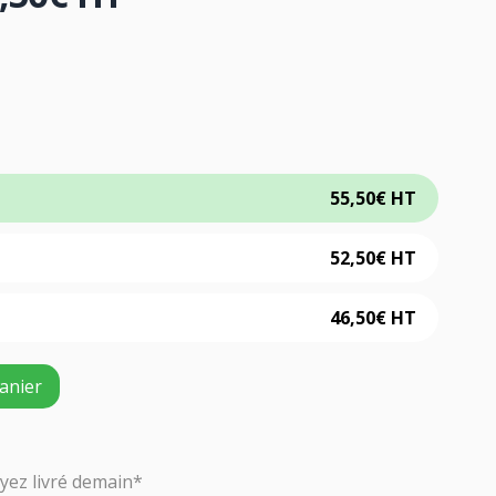
55,50
€
HT
52,50
€
HT
46,50
€
HT
anier
ez livré demain*