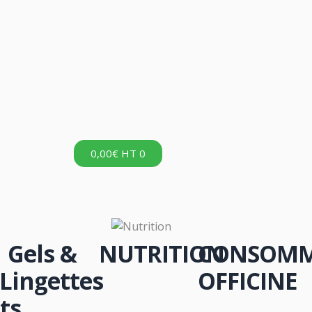
0,00
€
HT
0
Gels &
NUTRITION
CONSOMM
Lingettes
OFFICINE
ts