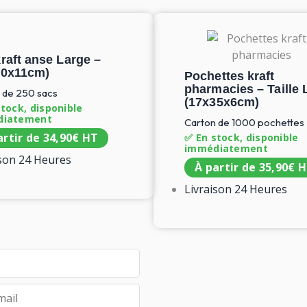
raft anse Large –
0x11cm​)
Pochettes kraft
pharmacies – Taille 
 de 250 sacs
(17x35x6cm)
tock, disponible
diatement
Carton de 1000 pochettes
artir de
34,90
€
HT
✅ En stock, disponible
immédiatement
ison 24 Heures
À partir de
35,90
€
H
Livraison 24 Heures