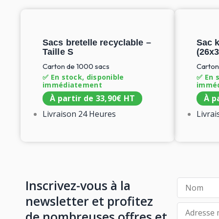
Sacs bretelle recyclable –
Sac k
Taille S
(26x3
Carton de 1000 sacs
Carton
✅ En stock, disponible
✅ En s
immédiatement
immé
À partir de
33,90
€
HT
À p
Livraison 24 Heures
Livra
Inscrivez-vous à la
newsletter et profitez
de nombreuses offres et