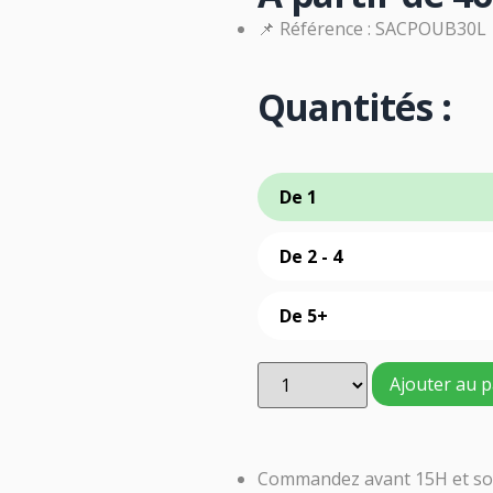
📌 Référence : SACPOUB30L
Quantités :
De 1
De 2 - 4
De 5+
Ajouter au p
Commandez avant 15H et soy