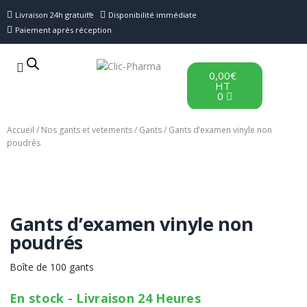
Livraison 24h gratuite
Disponibilité immédiate
Paiement après réception
0,00
€
HT
0
Accueil
/
Nos gants et vetements
/
Gants
/ Gants d’examen vinyle non
poudrés
Gants d’examen vinyle non
poudrés
Boîte de 100 gants
En stock - Livraison 24 Heures