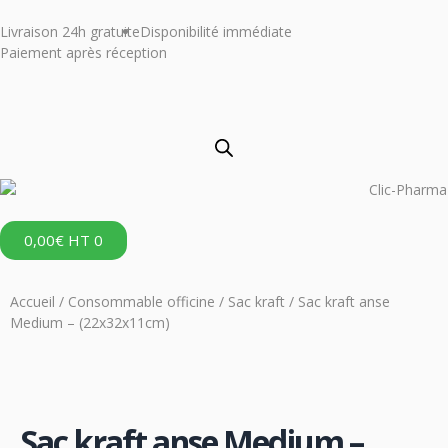
Livraison 24h gratuite
Disponibilité immédiate
Paiement après réception
0,00
€
HT
0
Accueil
/
Consommable officine
/
Sac kraft
/ Sac kraft anse
Medium – (22x32x11cm​)
Sac kraft anse Medium –