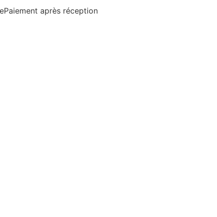
te
Paiement après réception
0,00
€
HT
0
Tests
Masques
Bébé
PPAREILS DE
MESURE
Para