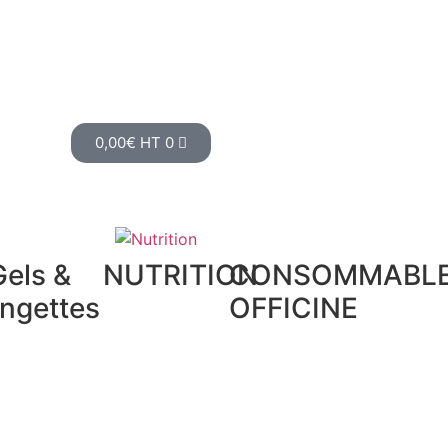
0,00
€
HT
0
Gels &
NUTRITION
CONSOMMABL
ingettes
OFFICINE