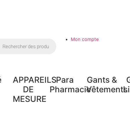
Mon compte
é
APPAREILS
Para
Gants &
DE
Pharmacie
Vêtements
L
MESURE