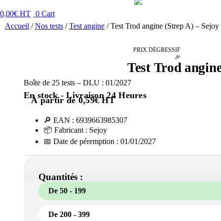
0,00
€
HT
0
Cart
Accueil
/
Nos tests
/
Test angine
/ Test Trod angine (Strep A) – Sejoy
PRIX DÉGRESSIF
🎉
Test Trod angine
Boîte de 25 tests – DLU : 01/2027
En stock - Livraison 24 Heures
À partir de
0,59
€
HT
🔎 EAN : 6939663985307
📦 Fabricant : Sejoy
📅 Date de péremption : 01/01/2027
Quantités :
De 50 - 199
De 200 - 399