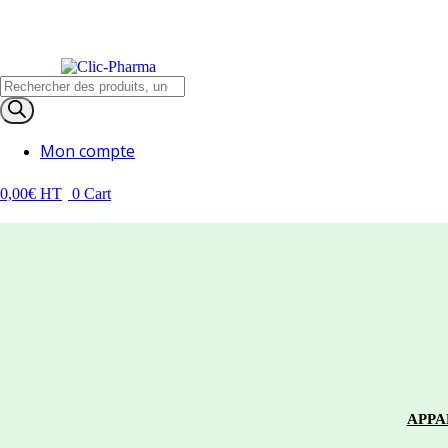
CONSO
Recherche
0,00
€
HT
0
Cart
de
produits
Mon compte
0,00
€
HT
0
Cart
APPA