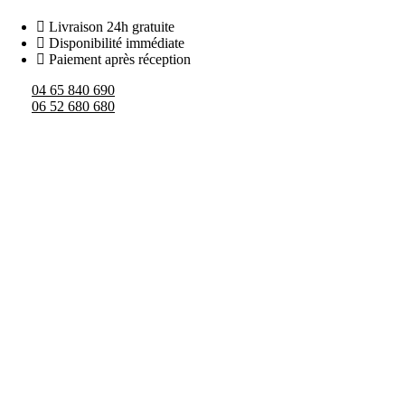
Aller
au
Livraison 24h gratuite
contenu
Disponibilité immédiate
Paiement après réception
04 65 840 690
06 52 680 680
APPA
GAN
GE