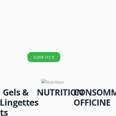
0,00
€
HT
0
Gels &
NUTRITION
CONSOMM
Lingettes
OFFICINE
ts