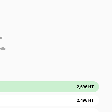
on
illé
2,69
€
HT
2,49
€
HT