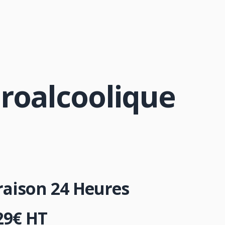
roalcoolique
vraison 24 Heures
29
€
HT