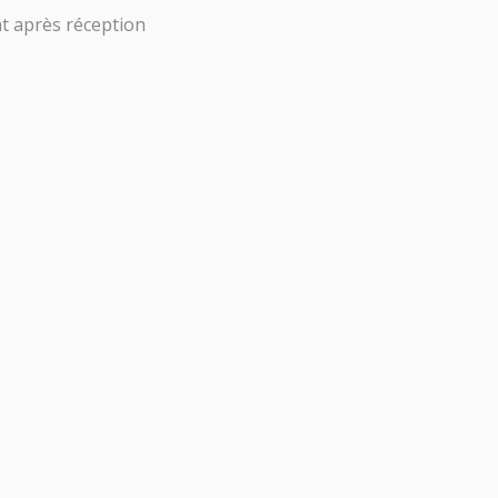
t après réception
0,00
€
HT
0
Tests
Masques
Bébé
PAREILS DE
MESURE