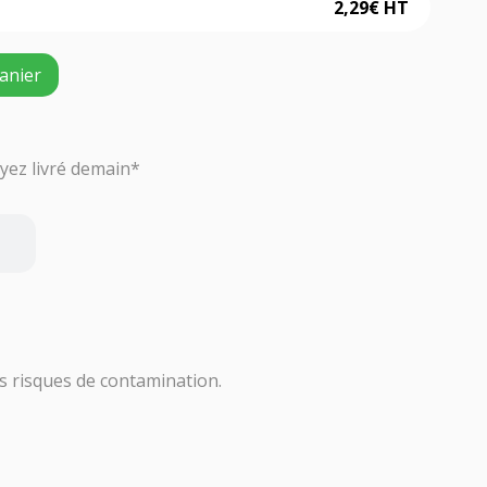
2,29
€
HT
anier
ez livré demain*
s risques de contamination.