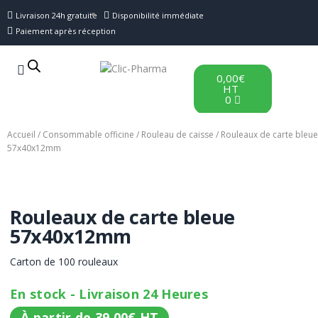
Livraison 24h gratuite
Disponibilité immédiate
Paiement après réception
0,00
€
HT
0
Accueil
/
Consommable officine
/
Rouleau de caisse
/ Rouleaux de carte bleue
57x40x12mm
Rouleaux de carte bleue
57x40x12mm
Carton de 100 rouleaux
En stock - Livraison 24 Heures
À partir de
39,00
€
HT