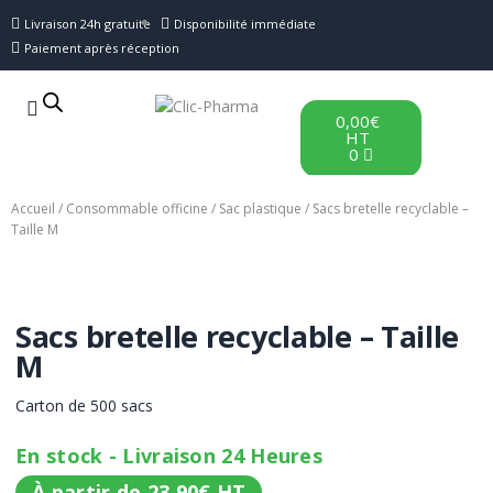
Livraison 24h gratuite
Disponibilité immédiate
Paiement après réception
0,00
€
HT
0
Accueil
/
Consommable officine
/
Sac plastique
/ Sacs bretelle recyclable –
Taille M
Sacs bretelle recyclable – Taille
M
Carton de 500 sacs
En stock - Livraison 24 Heures
À partir de
23,90
€
HT