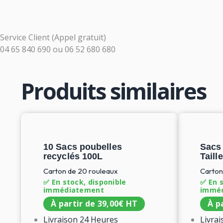
Service Client (Appel gratuit)
04 65 840 690
ou
06 52 680 680
Produits similaires
10 Sacs poubelles
Sacs 
recyclés 100L
Taill
Carton de 20 rouleaux
Carton
✅ En stock, disponible
✅ En s
immédiatement
immé
À partir de
39,00
€
HT
À p
Livraison 24 Heures
Livra