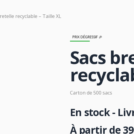
retelle recyclable – Taille XL
PRIX DÉGRESSIF 🎉
Sacs br
recyclab
Carton de 500 sacs
En stock - Li
À partir de
39