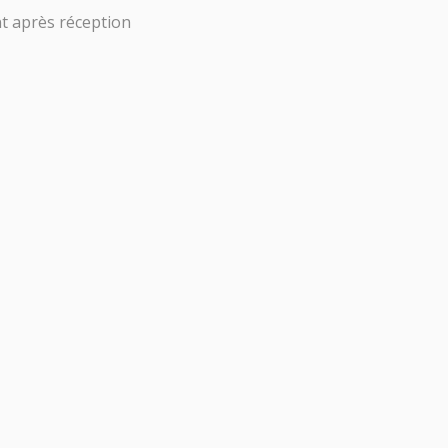
t après réception
0,00
€
HT
0
Tests
Masques
Bébé
PAREILS DE
MESURE