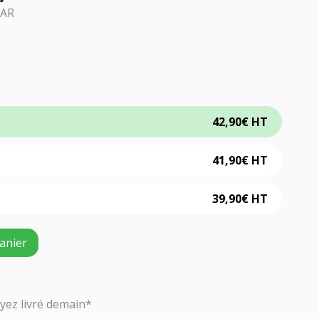
LAR
42,90
€
HT
41,90
€
HT
39,90
€
HT
anier
ez livré demain*