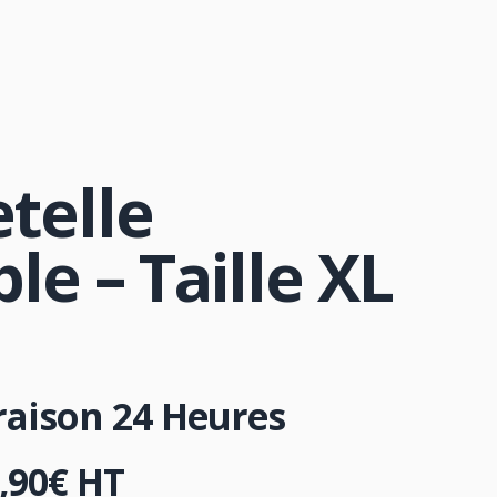
etelle
le – Taille XL
vraison 24 Heures
,90
€
HT