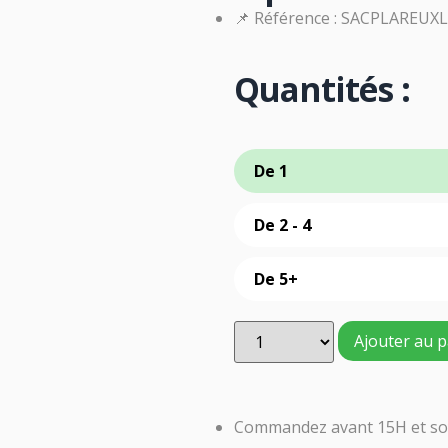
📌 Référence : SACPLAREUX
Quantités :
De 1
De 2 - 4
De 5+
Ajouter au p
Commandez avant 15H et soy