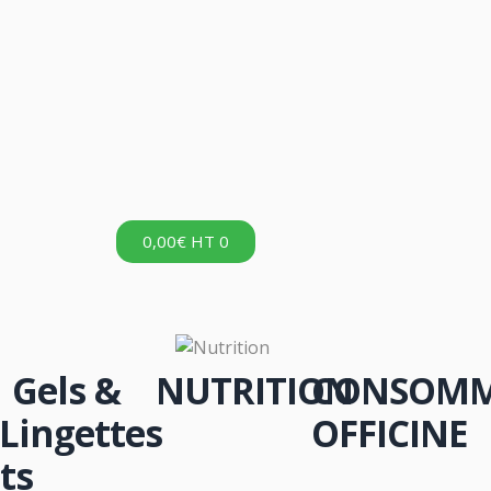
0,00
€
HT
0
Gels &
NUTRITION
CONSOMM
Lingettes
OFFICINE
ts