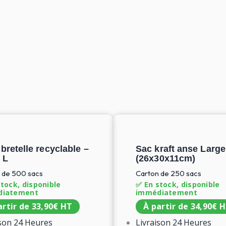
bretelle recyclable –
Sac kraft anse Large
e L
(26x30x11cm​)
 de 500 sacs
Carton de 250 sacs
tock, disponible
✅ En stock, disponible
diatement
immédiatement
artir de
33,90
€
HT
À partir de
34,90
€
H
ison 24 Heures
Livraison 24 Heures