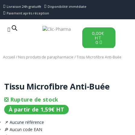
Livraison 24h gratuite
Disponibilité immédiate
Paiement après réception
0,00
€
HT
0
Accueil
/
Nos produits de parapharmacie
/ Tissu Microfibre Anti-Buée
Tissu Microfibre Anti-Buée
❎ Rupture de stock
À partir de
1,59
€
HT
📌 Aucune référence
🔎 Aucun code EAN