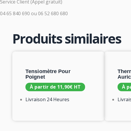
Service Client (Appel gratuit)
04 65 840 690
ou
06 52 680 680
Produits similaires
Tensiomètre Pour
Therm
Poignet
Auric
À partir de
11,90
€
HT
À p
Livraison 24 Heures
Livra