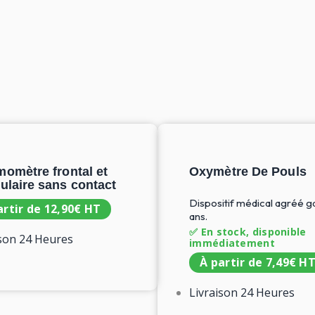
omètre frontal et
Oxymètre De Pouls
ulaire sans contact
Dispositif médical agréé ga
artir de
12,90
€
HT
ans.
✅ En stock, disponible
ison 24 Heures
immédiatement
À partir de
7,49
€
H
Livraison 24 Heures