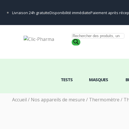
Livraison 24h gratuite
Disponibilité immédiate
Paiement après récep
TESTS
MASQ
TESTS
MASQUES
B
Accueil
/
Nos appareils de mesure
/
Thermomètre
/ Th