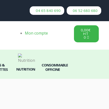
04 65 840 690
06 52 680 680
0,00
€
HT
 &
CONSOMMABLE
0
TTES
NUTRITION
OFFICINE
0,00
€
Mon compte
HT
0
S &
CONSOMMABLE
NUTRITION
TTES
OFFICINE