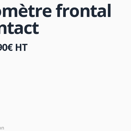
mètre frontal
ntact
90
€
HT
on