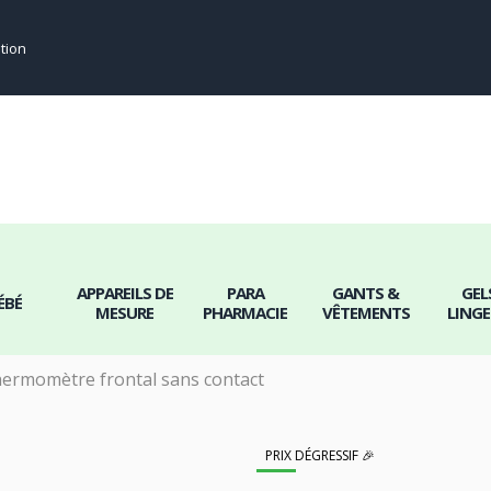
tion
APPAREILS
PARA
GANTS &
GELS
UES
BÉBÉ
DE MESURE
PHARMACIE
VÊTEMENTS
LINGE
APPAREILS DE
PARA
GANTS &
GEL
ÉBÉ
MESURE
PHARMACIE
VÊTEMENTS
LINGE
ermomètre frontal sans contact
PRIX DÉGRESSIF 🎉