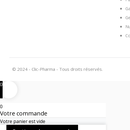
Ga
Ge
Nu
Co
© 2024 - Clic-Pharma - Tous droits réservés.
0
0
Votre commande
Votre panier est vide