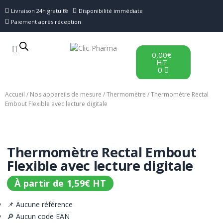
Livraison 24h gratuite
Disponibilité immédiate
Paiement après réception
0,00
€
HT
0
Accueil
/
Nos appareils de mesure
/
Thermomètre
/ Thermomètre Rectal
Embout Flexible avec lecture digitale
Thermomètre Rectal Embout
Flexible avec lecture digitale
À partir de
1,59
€
HT
📌 Aucune référence
🔎 Aucun code EAN