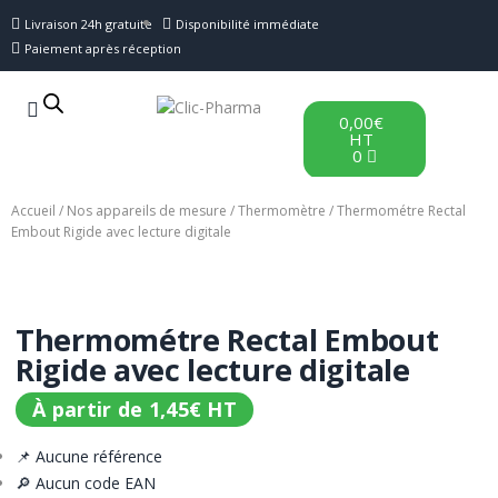
Livraison 24h gratuite
Disponibilité immédiate
Paiement après réception
0,00
€
HT
0
Accueil
/
Nos appareils de mesure
/
Thermomètre
/ Thermométre Rectal
Embout Rigide avec lecture digitale
Thermométre Rectal Embout
Rigide avec lecture digitale
À partir de
1,45
€
HT
📌 Aucune référence
🔎 Aucun code EAN